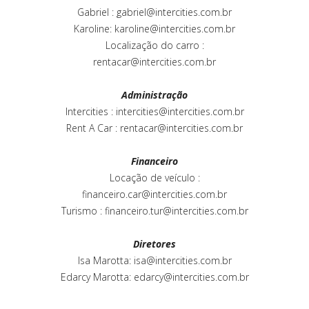
Gabriel :
gabriel@intercities.com.br
Karoline:
karoline@intercities.com.br
Localização do carro :
rentacar@intercities.com.br
Administração
Intercities :
intercities@intercities.com.br
Rent A Car :
rentacar@intercities.com.br
Financeiro
Locação de veículo :
financeiro.car@intercities.com.br
Turismo :
financeiro.tur@intercities.com.br
Diretores
Isa Marotta:
isa@intercities.com.br
Edarcy Marotta:
edarcy@intercities.com.br